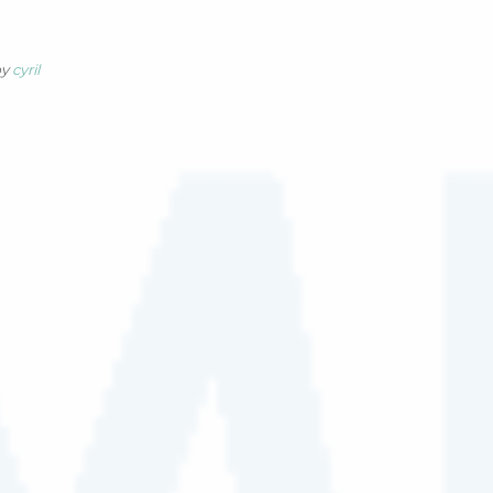
by
cyril