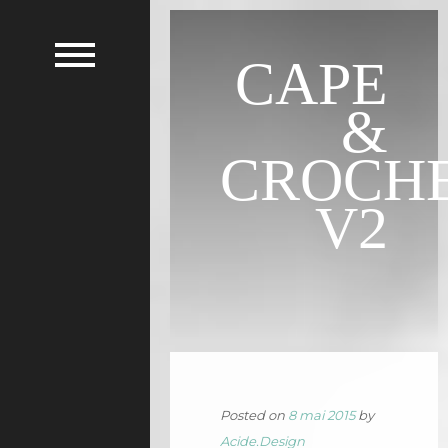
CAPE
&
CROCH
V2
Posted on
8 mai 2015
by
Acide.Design